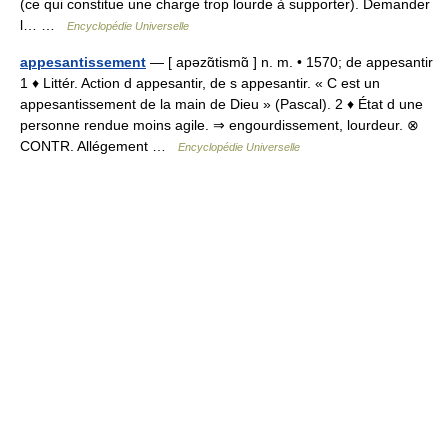
(ce qui constitue une charge trop lourde à supporter). Demander
l… …
Encyclopédie Universelle
appesantissement
— [ apəzɑ̃tismɑ̃ ] n. m. • 1570; de appesantir
1 ♦ Littér. Action d appesantir, de s appesantir. « C est un
appesantissement de la main de Dieu » (Pascal). 2 ♦ État d une
personne rendue moins agile. ⇒ engourdissement, lourdeur. ⊗
CONTR. Allégement …
Encyclopédie Universelle