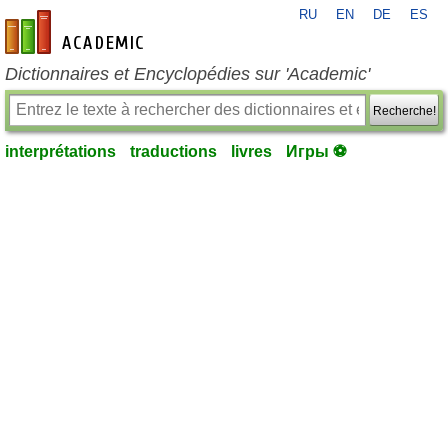
RU
EN
DE
ES
fr-academic.com
Dictionnaires et Encyclopédies sur 'Academic'
Recherche!
interprétations
traductions
livres
Игры ⚽