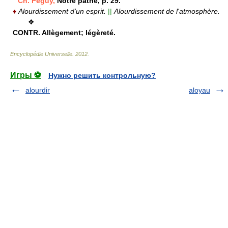
Ch. Péguy,
Notre patrie, p. 29.
♦
Alourdissement d'un esprit.
||
Alourdissement de l'atmosphère.
❖
CONTR.
Allègement; légèreté.
Encyclopédie Universelle
.
2012
.
Игры ⚽
Нужно решить контрольную?
alourdir
aloyau