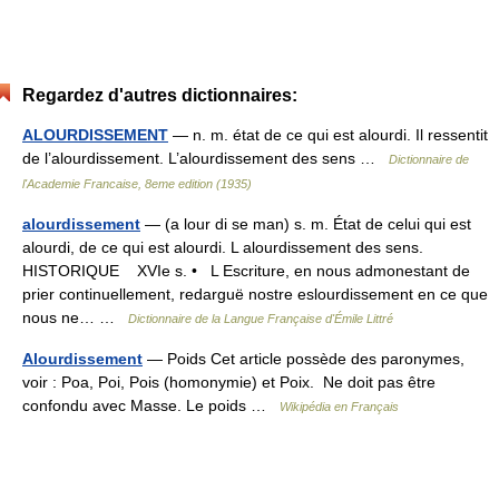
Regardez d'autres dictionnaires:
ALOURDISSEMENT
— n. m. état de ce qui est alourdi. Il ressentit
de l’alourdissement. L’alourdissement des sens …
Dictionnaire de
l'Academie Francaise, 8eme edition (1935)
alourdissement
— (a lour di se man) s. m. État de celui qui est
alourdi, de ce qui est alourdi. L alourdissement des sens.
HISTORIQUE XVIe s. • L Escriture, en nous admonestant de
prier continuellement, redarguë nostre eslourdissement en ce que
nous ne… …
Dictionnaire de la Langue Française d'Émile Littré
Alourdissement
— Poids Cet article possède des paronymes,
voir : Poa, Poi, Pois (homonymie) et Poix. Ne doit pas être
confondu avec Masse. Le poids …
Wikipédia en Français