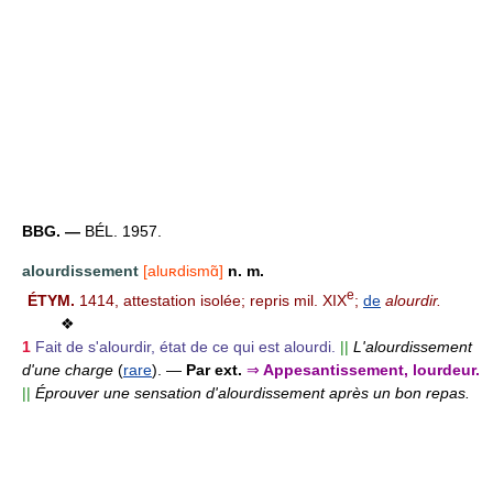
BBG. —
BÉL. 1957.
alourdissement
[aluʀdismɑ̃]
n. m.
e
ÉTYM.
1414, attestation isolée; repris mil. XIX
;
de
alourdir.
❖
1
Fait de s'alourdir, état de ce qui est alourdi.
||
L'alourdissement
d'une charge
(
rare
).
—
Par ext.
⇒
Appesantissement, lourdeur.
||
Éprouver une sensation d'alourdissement après un bon repas.