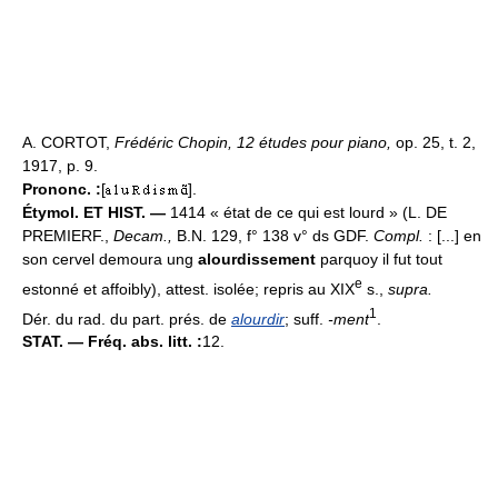
A. CORTOT,
Frédéric Chopin, 12 études pour piano,
op. 25, t. 2,
1917, p. 9.
Prononc. :
[
].
Étymol. ET HIST. —
1414 « état de ce qui est lourd » (L. DE
PREMIERF.,
Decam.,
B.N. 129, f° 138 v° ds GDF.
Compl.
: [...] en
son cervel demoura ung
alourdissement
parquoy il fut tout
e
estonné et affoibly), attest. isolée; repris au XIX
s.,
supra.
1
Dér. du rad. du part. prés. de
alourdir
; suff.
-ment
.
STAT. — Fréq. abs. litt. :
12.